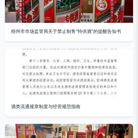
梧州市市场监管局关于禁止制售“特供酒”的提醒告知书
酒类流通规章制度与经营规范指南