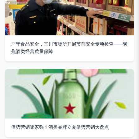
严守食品安全，宜川市场所开展节前安全专项检查——聚
焦酒类经营质量保障
借势营销哪家强？酒类品牌立夏借势营销大盘点