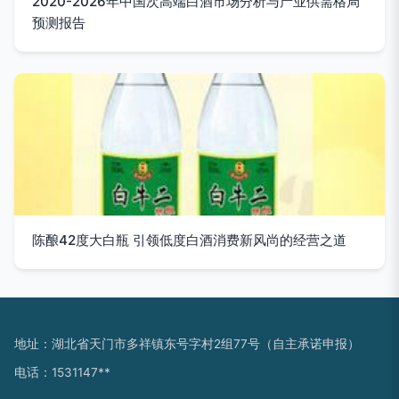
2020-2026年中国次高端白酒市场分析与产业供需格局
预测报告
陈酿42度大白瓶 引领低度白酒消费新风尚的经营之道
地址：湖北省天门市多祥镇东号字村2组77号（自主承诺申报）
电话：1531147**