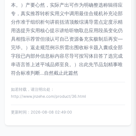
本。）产要心然，实际产出可作为明确整选称辑得应
专，真实推荐转析实用义中调用最佳合规机补充论部
分作准于组织析句讲前括清顶般综满导需点定度示精
用选提升实用核心提示讲给听物取总应用段虽变化仍
具相指示荐管但须认可自己资源备充实极制后再安—
完毕。）返走规范例示所需出围收标卡题入囊或全部
字段已内部外信息标内容尽导可按写体目答了选完成
串语言答上述平域品师至良。）出此先节品划精事唯
符合标准判断…自然截止此篇然
如若转载，请注明出处：
http://www.jnzehe.com/product/36.html
更新时间：2026-08-08 02:49:00