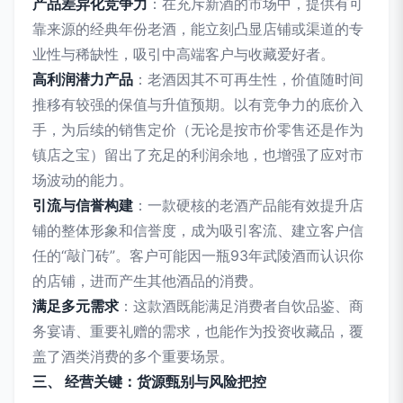
产品差异化竞争力
：在充斥新酒的市场中，提供有可
靠来源的经典年份老酒，能立刻凸显店铺或渠道的专
业性与稀缺性，吸引中高端客户与收藏爱好者。
高利润潜力产品
：老酒因其不可再生性，价值随时间
推移有较强的保值与升值预期。以有竞争力的底价入
手，为后续的销售定价（无论是按市价零售还是作为
镇店之宝）留出了充足的利润余地，也增强了应对市
场波动的能力。
引流与信誉构建
：一款硬核的老酒产品能有效提升店
铺的整体形象和信誉度，成为吸引客流、建立客户信
任的“敲门砖”。客户可能因一瓶93年武陵酒而认识你
的店铺，进而产生其他酒品的消费。
满足多元需求
：这款酒既能满足消费者自饮品鉴、商
务宴请、重要礼赠的需求，也能作为投资收藏品，覆
盖了酒类消费的多个重要场景。
三、 经营关键：货源甄别与风险把控