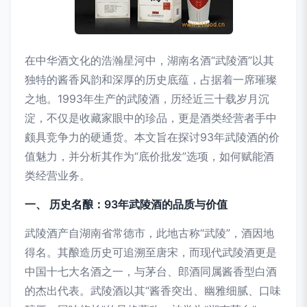
在中华酒文化的浩瀚星河中，湖南名酒“武陵酒”以其
独特的酱香风韵和深厚的历史底蕴，占据着一席璀璨
之地。1993年生产的武陵酒，历经近三十载岁月沉
淀，不仅是收藏家眼中的珍品，更是酒类经营者手中
颇具竞争力的硬通货。本文旨在探讨93年武陵酒的价
值魅力，并分析其作为“底价批发”选项，如何赋能酒
类经营业务。
一、 历史名酿：93年武陵酒的品质与价值
武陵酒产自湖南省常德市，此地古称“武陵”，酒因地
得名。其酿造历史可追溯至唐宋，而现代武陵酒更是
中国十七大名酒之一，与茅台、郎酒同属酱香型白酒
的杰出代表。武陵酒以其“酱香突出、幽雅细腻、口味