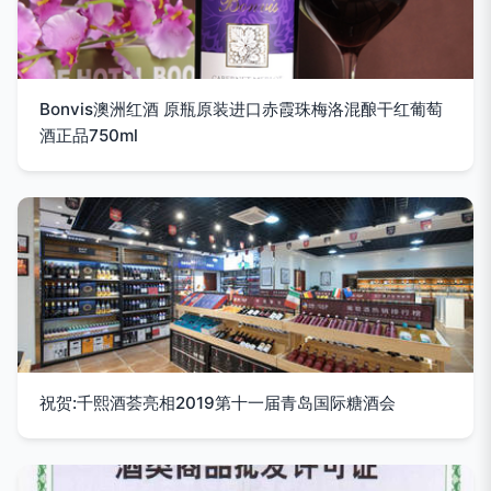
Bonvis澳洲红酒 原瓶原装进口赤霞珠梅洛混酿干红葡萄
酒正品750ml
祝贺:千熙酒荟亮相2019第十一届青岛国际糖酒会