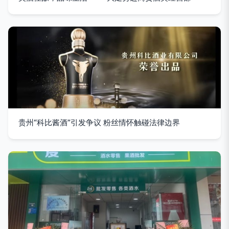
贵州“科比酱酒”引发争议 粉丝情怀触碰法律边界